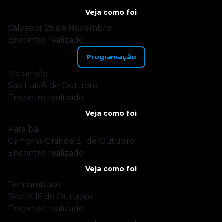
Veja como foi
Salvador
25 de Novembro
Encontro realizado
Programação
Maranhão
São Luis
8 de Outubro
Encontro realizado
Veja como foi
Paraíba
Campina Grande
21 de Outubro
Encontro realizado
Veja como foi
Pernambuco
Recife
16 de Outubro
Encontro realizado