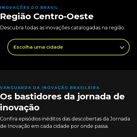
Conheça os resultados da região, os principais
destaques, aprendizados e impactos gerados ao
INOVAÇÕES DO BRASIL
Região Centro-Oeste
longo da etapa regional.
Descubra todas as inovações catalogadas na região.
Veja como foi
Resultados obtidos
VANGUARDA DA INOVAÇÃO BRASILEIRA
Os bastidores da jornada de
inovação
Confira episódios inéditos das descobertas da Jornada
de Inovação em cada cidade por onde passa.