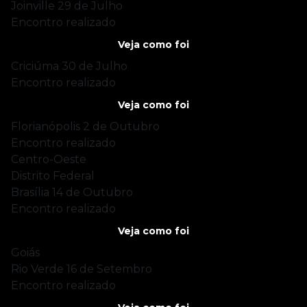
Joinville
29 de Julho
Encontro realizado
Veja como foi
Criciúma
30 de Julho
Encontro realizado
Veja como foi
Florianópolis
2 de Outubro
Encontro realizado
Centro-Oeste
Distrito Federal
Brasília
14 de Outubro
Encontro realizado
Veja como foi
Goiás
Rio Verde
16 de Setembro
Encontro realizado