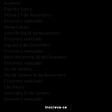
Sudeste
Espírito Santo
Vitória
27 de Novembro
Encontro realizado
Minas Gerais
Uberlândia
18 de Novembro
Encontro realizado
Itajubá
4 de Dezembro
Encontro realizado
Belo Horizonte
26 de Fevereiro
Encontro realizado
Rio de Janeiro
Rio de Janeiro
14 de Novembro
Encontro realizado
São Paulo
Sorocaba
21 de Janeiro
Encontro realizado
Inscreva-se